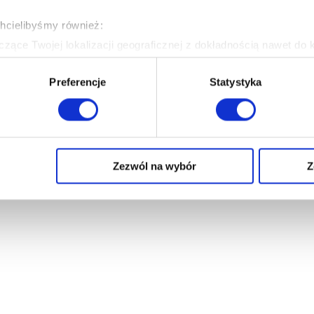
chcielibyśmy również:
zące Twojej lokalizacji geograficznej z dokładnością nawet do 
rządzenie, aktywnie analizując charakteryzującego je zbiory dany
Preferencje
Statystyka
 tego, jak Twoje osobiste dane są przetwarzane oraz ustaw wła
plików cookie możesz zmienić lub wycofać swoją zgodę w dowolne
do spersonalizowania treści i reklam, aby oferować funkcje sp
ormacje o tym, jak korzystasz z naszej witryny, udostępniamy p
Zezwól na wybór
Z
Partnerzy mogą połączyć te informacje z innymi danymi otrzym
nia z ich usług.