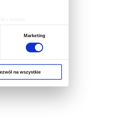
kilku metrów
ch (fingerprinting, czyli
Marketing
sne preferencje w
sekcji
j chwili.
ołecznościowe i analizować
artnerom społecznościowym,
ezwól na wszystkie
anymi od Ciebie lub