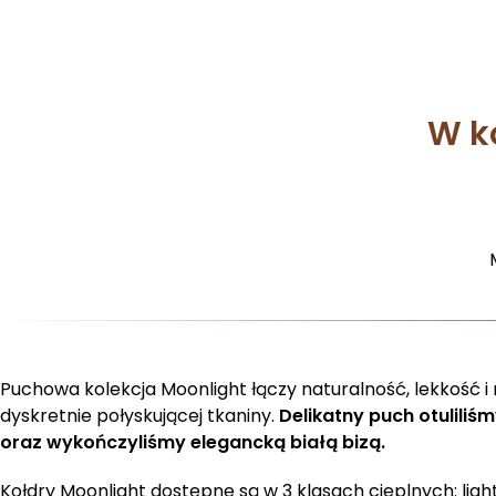
W k
Puchowa kolekcja Moonlight łączy naturalność, lekkość 
dyskretnie połyskującej tkaniny.
Delikatny puch otulili
oraz wykończyliśmy elegancką białą bizą.
Kołdry Moonlight dostępne są w 3 klasach cieplnych: lig