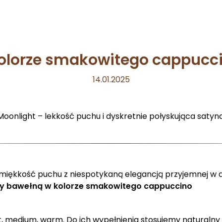
olorze smakowitego cappucc
14.01.2025
Moonlight – lekkość puchu i dyskretnie połyskująca satyna
i miękkość puchu z niespotykaną elegancją przyjemnej w 
śmy bawełną w kolorze smakowitego cappuccino
ht, medium, warm. Do ich wypełnienia stosujemy naturalny