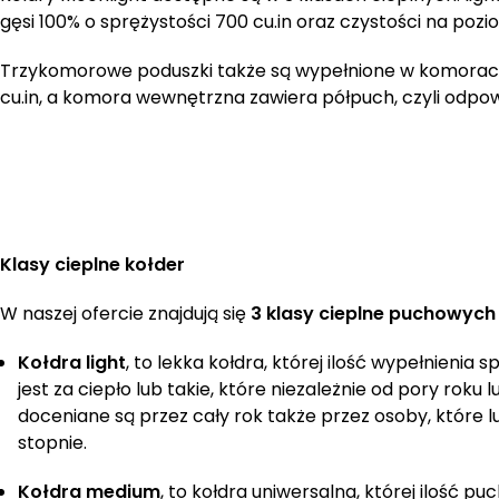
gęsi 100% o sprężystości 700 cu.in oraz czystości na poz
Trzykomorowe poduszki także są wypełnione w komorac
cu.in, a komora wewnętrzna zawiera półpuch, czyli odpow
Klasy cieplne kołder
W naszej ofercie znajdują się
3 klasy cieplne puchowych 
Kołdra light
, to lekka kołdra, której ilość wypełnienia
jest za ciepło lub takie, które niezależnie od pory rok
doceniane są przez cały rok także przez osoby, które l
stopnie.
Kołdra medium
, to kołdra uniwersalna, której ilość 