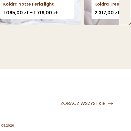
dra Notte Perla light
Kołdra Tree&Goose 
Zakres
065,00
zł
–
1 719,00
zł
2 317,00
zł
–
4 500
cen:
od
1
065,00 zł
do
1
719,00 zł
ZOBACZ WSZYSTKIE
4.08.2026