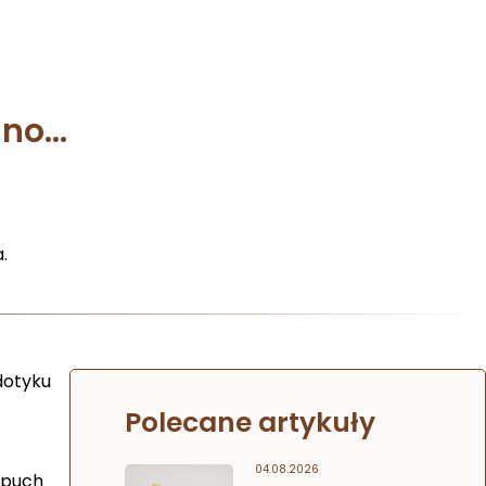
ino…
.
dotyku
Polecane artykuły
04.08.2026
 puch