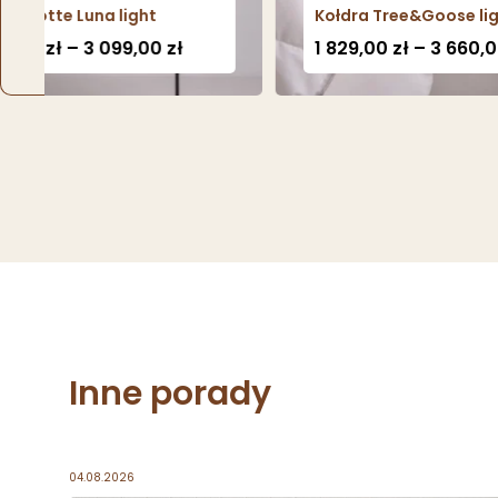
otte Luna light
Kołdra Tree&Goose light
Zakres
0
zł
–
3 099,00
zł
1 829,00
zł
–
3 660,00
zł
cen:
od
1
1
657,00 zł
8
do
3
099,00 zł
6
Inne porady
04.08.2026