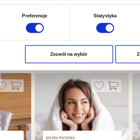
dzenie, aktywnie analizując charakteryzującego je zbiory danych 
Preferencje
Statystyka
 tego, jak Twoje osobiste dane są przetwarzane oraz ustaw wła
plików cookie możesz zmienić lub wycofać swoją zgodę w dowolne
do spersonalizowania treści i reklam, aby oferować funkcje sp
ormacje o tym, jak korzystasz z naszej witryny, udostępniamy p
Zezwól na wybór
Z
Partnerzy mogą połączyć te informacje z innymi danymi otrzym
nia z ich usług.
KOŁDRA PUCHOWA
KOŁ