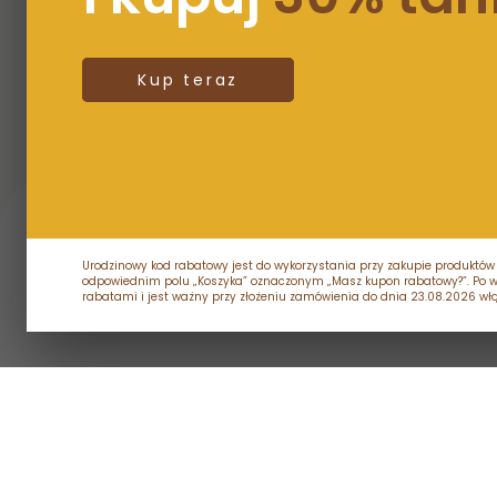
Kup teraz
Urodzinowy kod rabatowy jest do wykorzystania przy zakupie produktów
odpowiednim polu „Koszyka” oznaczonym „Masz kupon rabatowy?”. Po wpis
rabatami i jest ważny przy złożeniu zamówienia do dnia 23.08.2026 włą