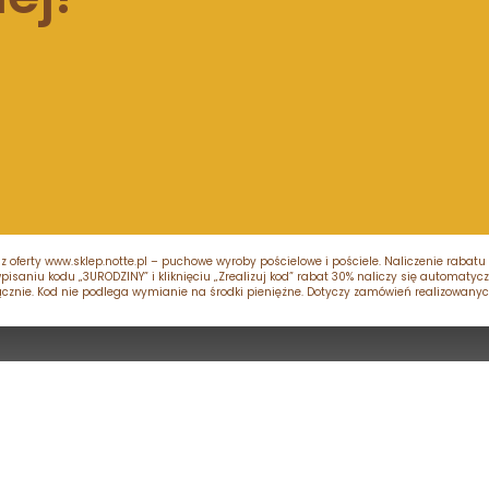
 z oferty www.sklep.notte.pl – puchowe wyroby pościelowe i pościele. Naliczenie rab
aniu kodu „3URODZINY” i kliknięciu „Zrealizuj kod” rabat 30% naliczy się automatyczn
cznie. Kod nie podlega wymianie na środki pieniężne. Dotyczy zamówień realizowanych