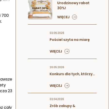
Urodzinowy rabat
30%!
i 700
WIĘCEJ
.
02.06.2026
Pościel szyta na miarę
WIĘCEJ
20.05.2026
Konkurs dla tych, którzy…
 zawsze
lety
WIĘCEJ
acza 23
02.04.2026
Zrób zakupy &
ez cały