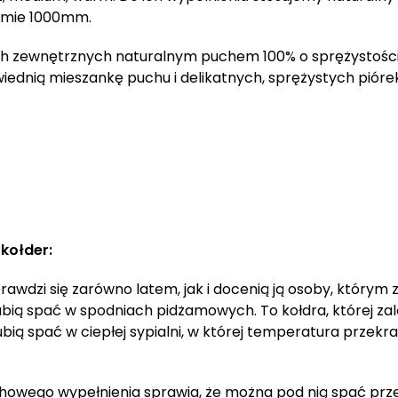
iomie 1000mm.
h zewnętrznych naturalnym puchem 100% o sprężystośc
iednią mieszankę puchu i delikatnych, sprężystych piórek
kołder:
 sprawdzi się zarówno latem, jak i docenią ją osoby, którym
u lubią spać w spodniach pidżamowych. To kołdra, której za
ubią spać w ciepłej sypialni, w której temperatura przekr
puchowego wypełnienia sprawia, że można pod nią spać prz