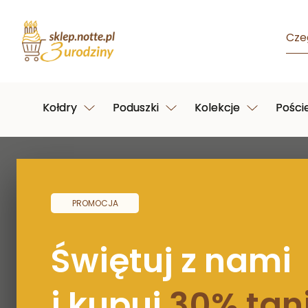
Cze
Kołdry
Poduszki
Kolekcje
Pości
Strona główna
/
W kolorze smakowitego cappuccino…
PROMOCJA
Świętuj z nami
i kupuj
30% tani