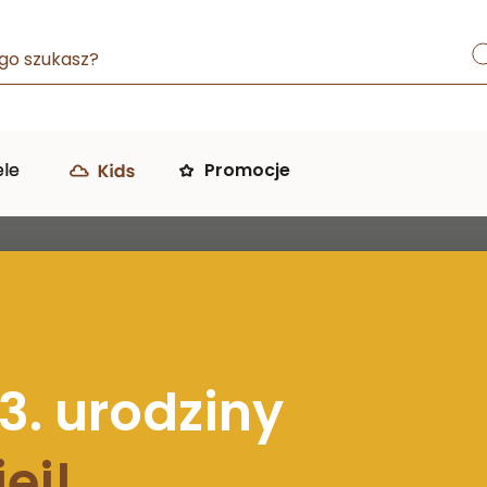
go szukasz?
ele
Promocje
3. urodziny
ej!