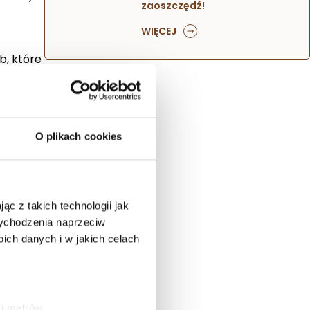
zaoszczędź!
WIĘCEJ
b, które
aturze,
O plikach cookies
ikat ten
t
ąc z takich technologii jak
anicza
 wychodzenia naprzeciw
ch danych i w jakich celach
asze
ku metrów