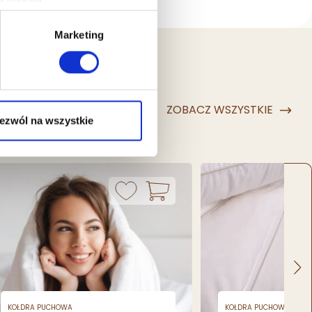
(fingerprinting, czyli
Marketing
sne preferencje w
sekcji
j chwili.
ołecznościowe i analizować
ZOBACZ WSZYSTKIE
artnerom społecznościowym,
ezwól na wszystkie
anymi od Ciebie lub
DRA PUCHOWA
KOŁDRA PUCHOWA