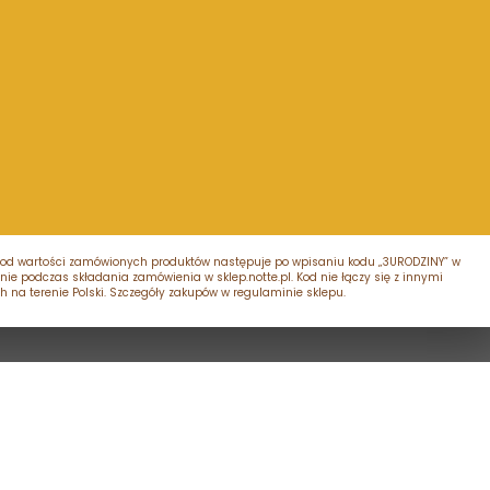
atu od wartości zamówionych produktów następuje po wpisaniu kodu „3URODZINY” w
ie podczas składania zamówienia w sklep.notte.pl. Kod nie łączy się z innymi
 na terenie Polski. Szczegóły zakupów w regulaminie sklepu.