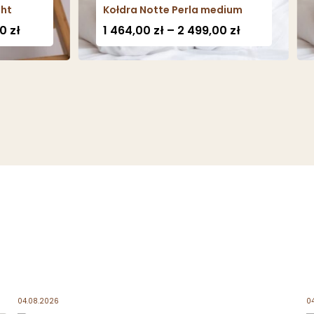
Kołdra Notte Perla medium
Koł
Zakres
Zakres
1 464,00
zł
–
2 499,00
zł
1 
cen:
cen:
od
od
1
29,00 zł
464,00 zł
do
do
3
2
60,00 zł
499,00 zł
04.08.2026
0