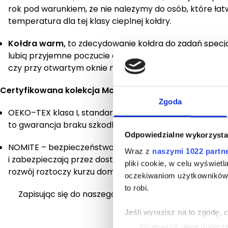
rok pod warunkiem, że nie należymy do osób, które łat
temperatura dla tej klasy cieplnej kołdry.
Kołdra warm,
to zdecydowanie kołdra do zadań specja
lubią przyjemne poczucie ciepła. Taka kołdra to fantas
czy przy otwartym oknie nawet w chłodniejszym okresie
Certyfikowana kolekcja Moonlight
Zgoda
OEKO–TEX klasa I, standard 100 – certyfikat obejmuje ca
to gwarancja braku szkodliwych substancji dla zdrowia i
Odpowiedzialne wykorzysta
NOMITE – bezpieczeństwo dla alergików. Tkaniny jaki
Wraz z
naszymi 1022 partn
i zabezpieczają przez dostaniem roztoczy się w głąb wy
pliki cookie, w celu wyświet
rozwój roztoczy kurzu domowego.
oczekiwaniom użytkowników i
to robi.
Zapisując się do naszego newslettera otrzymasz
rab
pozostałe kolekcje pu
Jeśli wyrazisz na to zgodę, 
Gromadzić dane dotycząc