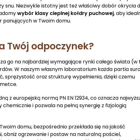
zy snu. Niezwykle istotny jest też właściwy dobór okrycia 
wiadomy
wybór klasy cieplnej kołdry puchowej
, aby ideal
r panujących w Twoim domu.
ra Twój odpoczynek?
cza go na najbardziej wymagające rynki całego świata (w
dardów. W naszym własnym laboratorium każda partia su
 sprężystość oraz strukturę wypełnienia, dzięki czemu
 metce.
odną z europejską normą PN EN 12934, co oznacza najwyżs
 chemicznie i pozwala na pełną synergię z fizjologią
 Twoim domu, bezpośrednio przekłada się na jakość
i, obniż ogrzewanie i postaw na naturalną pościel,