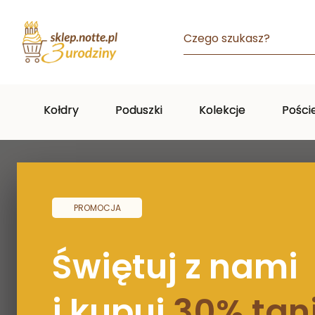
Czego szukasz?
Kołdry
Poduszki
Kolekcje
Pości
Strona główna
/
Jaka jest najlepsza temperatura do spani
PROMOCJA
Świętuj z nami
i kupuj
30% tani