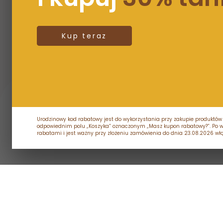
Kup teraz
Urodzinowy kod rabatowy jest do wykorzystania przy zakupie produktów
odpowiednim polu „Koszyka” oznaczonym „Masz kupon rabatowy?”. Po wpis
rabatami i jest ważny przy złożeniu zamówienia do dnia 23.08.2026 włą