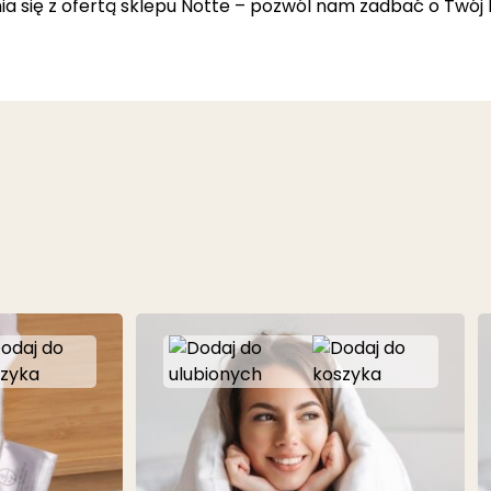
a się z ofertą sklepu Notte – pozwól nam zadbać o Twój