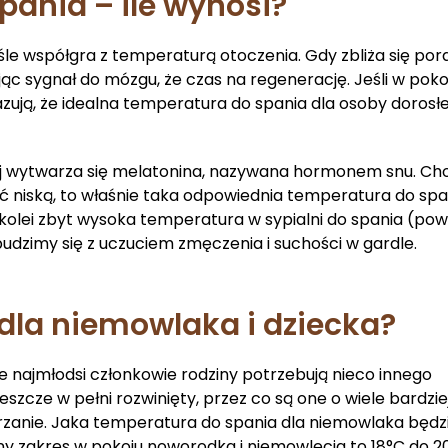
ania – ile wynosi?
le współgra z temperaturą otoczenia. Gdy zbliża się por
jąc sygnał do mózgu, że czas na regenerację. Jeśli w pokoj
zują, że idealna temperatura do spania dla osoby dorosłe
ej wytwarza się melatonina, nazywana hormonem snu. Ch
ć niską, to właśnie taka odpowiednia temperatura do spa
kolei zbyt wysoka temperatura w sypialni do spania (pow
o budzimy się z uczuciem zmęczenia i suchości w gardle.
dla niemowlaka i dziecka?
 najmłodsi członkowie rodziny potrzebują nieco innego
szcze w pełni rozwinięty, przez co są one o wiele bardzie
rzanie. Jaka temperatura do spania dla niemowlaka będz
ny zakres w pokoju noworodka i niemowlęcia to 18°C do 2