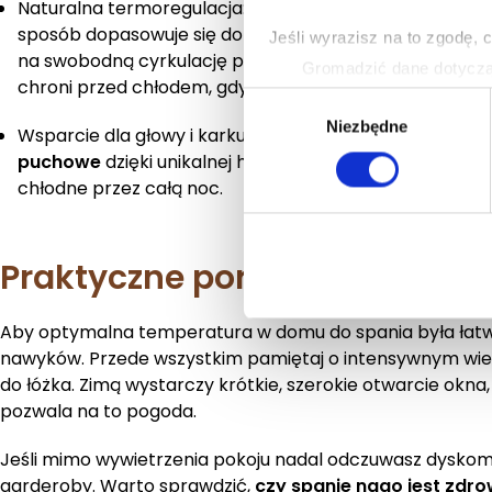
Naturalna termoregulacja: Wybierając oferowane prze
sposób dopasowuje się do ciepłoty Twojego ciała. Trój
Jeśli wyrazisz na to zgodę, 
na swobodną cyrkulację powietrza – odprowadza nadmi
Gromadzić dane dotycząc
chroni przed chłodem, gdy temperatura w pokoju spad
Identyfikować Twoje urzą
Wybór
wirtualny odcisk palca)
Niezbędne
zgody
Wsparcie dla głowy i karku: Równie ważna jest strefa wo
Dowiedz się więcej odnośnie
puchowe
dzięki unikalnej higroskopijności błyskawiczn
szczegółów
. W Deklaracji 
chłodne przez całą noc.
Wykorzystujemy pliki cookie 
ruch w naszej witrynie. Inf
Praktyczne porady od Notte 
reklamowym i analitycznym. 
uzyskanymi podczas korzysta
Aby optymalna temperatura w domu do spania była łatwie
nawyków. Przede wszystkim pamiętaj o intensywnym wietr
do łóżka. Zimą wystarczy krótkie, szerokie otwarcie okna
pozwala na to pogoda.
Jeśli mimo wywietrzenia pokoju nadal odczuwasz dysko
garderoby. Warto sprawdzić,
czy spanie nago jest zdr