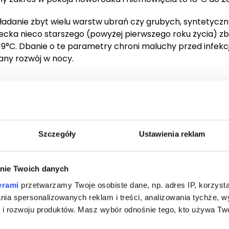
ładanie zbyt wielu warstw ubrań czy grubych, syntetycz
ecka nieco starszego (powyżej pierwszego roku życia) zbl
19°C. Dbanie o te parametry chroni maluchy przed infekc
any rozwój w nocy.
Szczegóły
Ustawienia reklam
 w sypialni?
nie Twoich danych
 to dopiero połowa sukcesu. Największym wyzwaniem bywa
wych oraz podczas letnich upałów. W Notte zawsze podkr
erami
przetwarzamy Twoje osobiste dane, np. adres IP, korzystaj
limatu wokół ciała, w czym ogromną rolę odgrywają teksty
lania spersonalizowanych reklam i treści, analizowania tychże,
 rozwoju produktów. Masz wybór odnośnie tego, kto używa Twoi