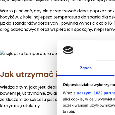
Warto pilnować, aby nie przegrzewać dzieci poprzez nak
kocyków. Z kolei najlepsza temperatura do spania dla dzi
już do standardów dorosłych i powinna wynosić około 18-
dróg oddechowych oraz wspiera ich spokojny, nieprzerw
Zgoda
Jak utrzymać idealne warunki
Odpowiedzialne wykorzysta
Wiedza o tym, jaka jest idealna temperatura do spania,
bowiem jej utrzymanie, zwłaszcza w okresach przejścio
Wraz z
naszymi 1022 partn
że kluczem do sukcesu jest stworzenie stabilnego mikrok
pliki cookie, w celu wyświet
którymi się otulamy.
oczekiwaniom użytkowników i
to robi.