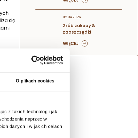
WIĘCEJ
nych
02.04.2026
iża się
Zrób zakupy &
jami
zaoszczędź!
WIĘCEJ
O plikach cookies
eślamy,
ąc z takich technologii jak
lia,
 wychodzenia naprzeciw
ch danych i w jakich celach