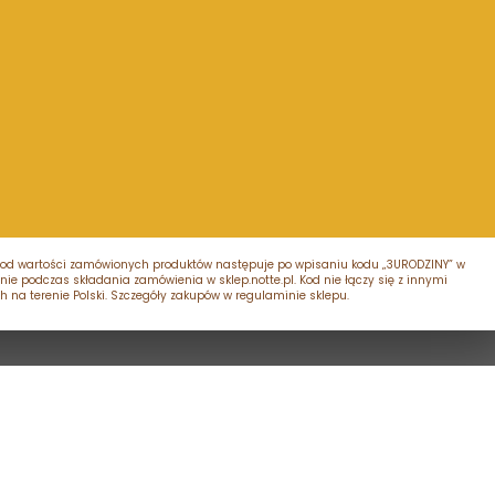
atu od wartości zamówionych produktów następuje po wpisaniu kodu „3URODZINY” w
ie podczas składania zamówienia w sklep.notte.pl. Kod nie łączy się z innymi
 na terenie Polski. Szczegóły zakupów w regulaminie sklepu.