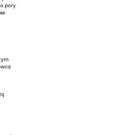
do pory
nie
 tym
rowca
zą