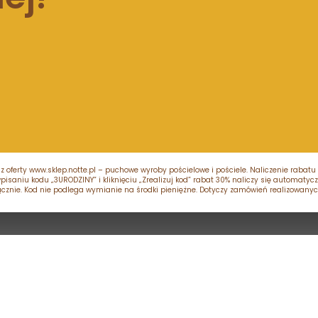
 z oferty www.sklep.notte.pl – puchowe wyroby pościelowe i pościele. Naliczenie rab
aniu kodu „3URODZINY” i kliknięciu „Zrealizuj kod” rabat 30% naliczy się automatyczn
cznie. Kod nie podlega wymianie na środki pieniężne. Dotyczy zamówień realizowanych