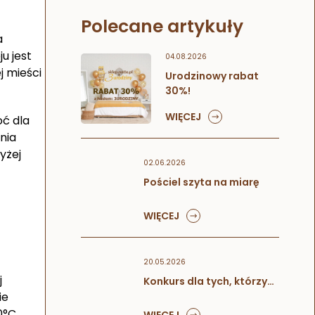
Polecane artykuły
a
u jest
04.08.2026
j mieści
Urodzinowy rabat
30%!
WIĘCEJ
oć dla
nia
yżej
02.06.2026
Pościel szyta na miarę
WIĘCEJ
20.05.2026
j
Konkurs dla tych, którzy…
ie
0°C.