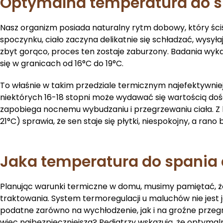
Optymalna temperatura do sp
Nasz organizm posiada naturalny rytm dobowy, który ściś
spoczynku, ciało zaczyna delikatnie się schładzać, wysyła
zbyt gorąco, proces ten zostaje zaburzony. Badania wyka
się w granicach od 16°C do 19°C.
To właśnie w takim przedziale termicznym najefektywni
niektórych 16-18 stopni może wydawać się wartością doś
zapobiega nocnemu wybudzaniu i przegrzewaniu ciała. Z 
21°C) sprawia, że sen staje się płytki, niespokojny, a ran
Jaka temperatura do spania 
Planując warunki termiczne w domu, musimy pamiętać, że
traktowania. System termoregulacji u maluchów nie jest je
podatne zarówno na wychłodzenie, jak i na groźne przeg
więc najbezpieczniejsza? Pediatrzy wskazują, że optymal